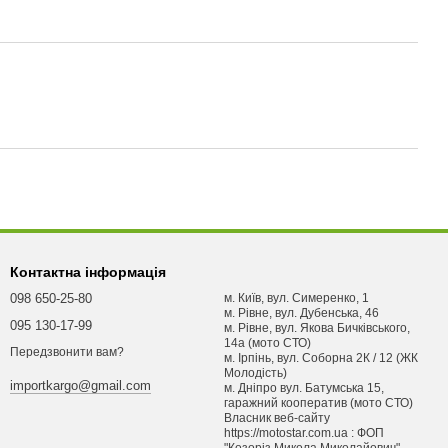
Контактна інформація
098 650-25-80
м. Київ, вул. Симеренко, 1
м. Рівне, вул. Дубенська, 46
095 130-17-99
м. Рівне, вул. Якова Бичківського,
14а (мото СТО)
Передзвонити вам?
м. Ірпінь, вул. Соборна 2К / 12 (ЖК
Молодість)
importkargo@gmail.com
м. Днiпро вул. Батумська 15,
гаражний кооператив (мото СТО)
Власник веб-сайту
https://motostar.com.ua : ФОП