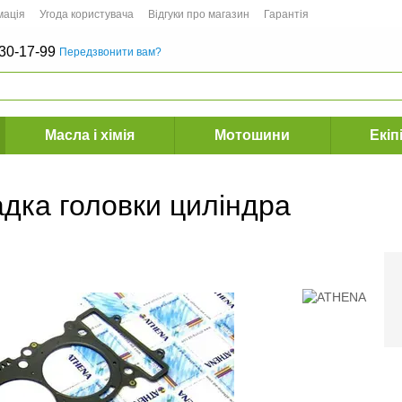
мація
Угода користувача
Відгуки про магазин
Гарантія
30-17-99
Передзвонити вам?
Масла і хімія
Мотошини
Екіп
дка головки циліндра