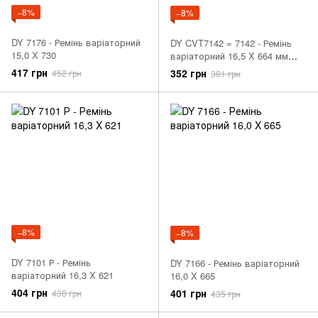
−8%
−8%
DY 7176 - Ремінь варіаторний
DY CVT7142 = 7142 - Ремінь
15,0 X 730
варіаторний 16,5 X 664 мм
DERBI VAMOS; ITALJET
417 грн
352 грн
452 грн
381 грн
VELOCIFERO; SUZUKI AH 50
1992-1998
−8%
−8%
DY 7101 Р - Ремінь
DY 7166 - Ремінь варіаторний
варіаторний 16,3 X 621
16,0 X 665
404 грн
401 грн
438 грн
435 грн