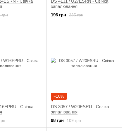
24ESRN - Свічка
DS 4131 / U27ESRN - Свічка
я
запалювання
196 грн
 грн
235 грн
−10%
16FPRU - Свічка
DS 3057 / W20ESRU - Свічка
я
запалювання
98 грн
грн
109 грн