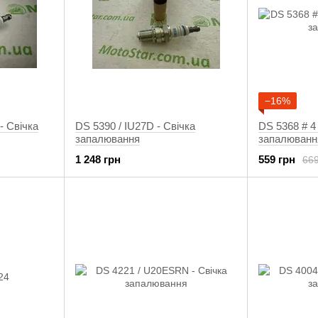
−16%
 - Свічка
DS 5390 / IU27D - Свічка
DS 5368 # 4 
запалювання
запалюванн
1 248 грн
559 грн
669