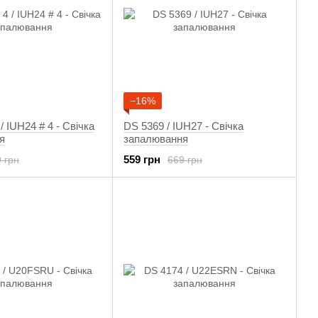
−16%
/ IUH24 # 4 - Свічка
DS 5369 / IUH27 - Свічка
я
запалювання
559 грн
 грн
669 грн