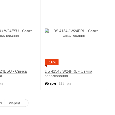
−16%
24ESU - Свічка
DS 4154 / W24FRL - Свічка
я
запалювання
95 грн
рн
113 грн
9
Вперед