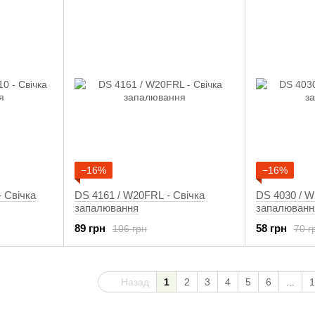
−16%
−16%
 Свічка
DS 4161 / W20FRL - Свічка
DS 4030 / W
запалювання
запалюванн
89 грн
58 грн
106 грн
70 г
Назад
1
2
3
4
5
6
...
1