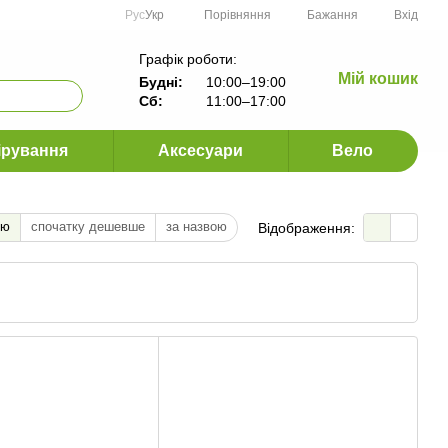
Порівняння
Рус
Укр
Бажання
Вхід
Графік роботи:
Мій кошик
Будні:
10:00–19:00
Сб:
11:00–17:00
ірування
Аксесуари
Вело
тю
спочатку дешевше
за назвою
Відображення: