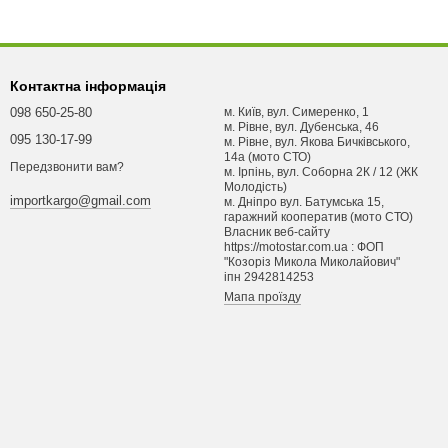
Контактна інформація
098 650-25-80
м. Київ, вул. Симеренко, 1
м. Рівне, вул. Дубенська, 46
095 130-17-99
м. Рівне, вул. Якова Бичківського,
14а (мото СТО)
Передзвонити вам?
м. Ірпінь, вул. Соборна 2К / 12 (ЖК
Молодість)
importkargo@gmail.com
м. Днiпро вул. Батумська 15,
гаражний кооператив (мото СТО)
Власник веб-сайту
https://motostar.com.ua : ФОП
"Козоріз Микола Миколайович"
iпн 2942814253
Мапа проїзду