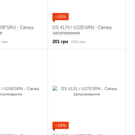
−16%
20FSRU - Свічка
DS 4174 / U22ESRN - Свічка
я
запалювання
201 грн
 грн
241 грн
−16%