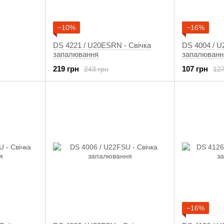
−10%
−16%
DS 4221 / U20ESRN - Свічка
DS 4004 / U
запалювання
запалюванн
219 грн
107 грн
243 грн
127
−16%