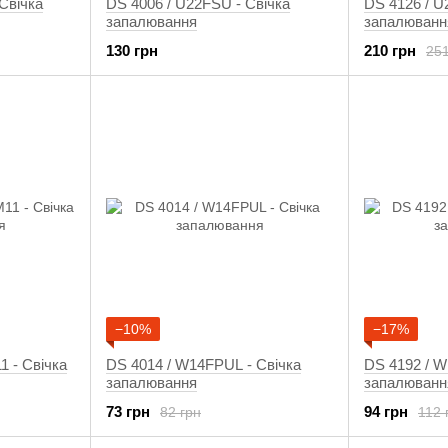
Свічка
DS 4006 / U22FSU - Свічка
DS 4126 / U
запалювання
запалюванн
130 грн
210 грн
251
−10%
−17%
 - Свічка
DS 4014 / W14FPUL - Свічка
DS 4192 / W
запалювання
запалюванн
73 грн
94 грн
82 грн
112 