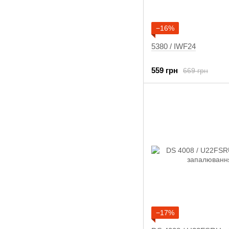
−16%
5380 / IWF24
559 грн
669 грн
−17%