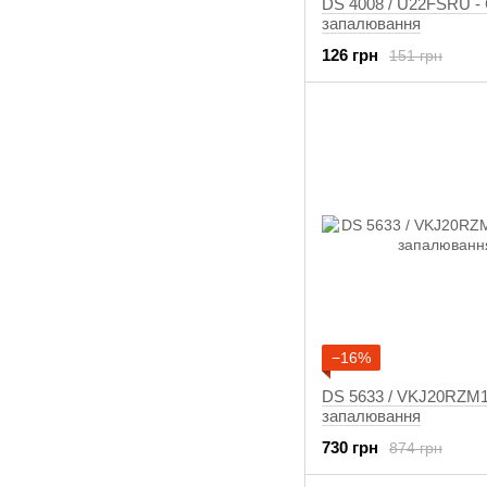
DS 4008 / U22FSRU - 
запалювання
126 грн
151 грн
−16%
DS 5633 / VKJ20RZM11
запалювання
730 грн
874 грн