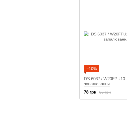
−10%
DS 6037 / W20FPU10 -
запалювання
78 грн
86 грн