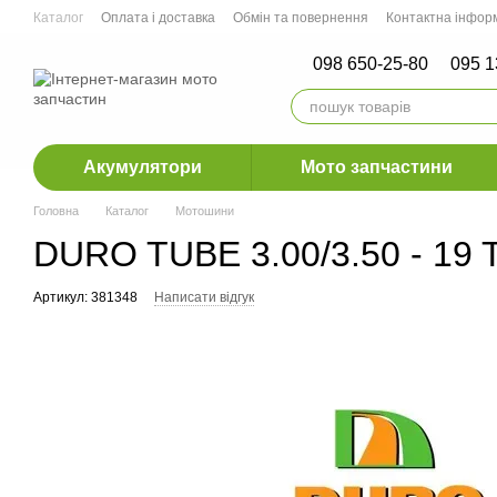
Перейти до основного контенту
Каталог
Оплата і доставка
Обмін та повернення
Контактна інфор
Мото СТО м.Ірпінь, м.Рівне, м. Дніпро
098 650-25-80
095 1
Акумулятори
Мото запчастини
Головна
Каталог
Мотошини
DURO TUBE 3.00/3.50 - 19 
Артикул: 381348
Написати відгук