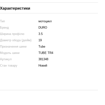
Характеристики
Тип
мотоцикл
Бренд
DURO
Ширина профілю
3.5
Діаметр обода (дюйм)
19
Призначення шини
Tube
Модель шини
TUBE TR4
Артикул
381348
Стан товару
Новий