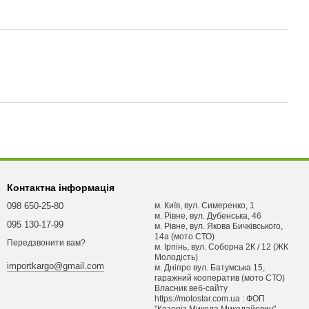
Контактна інформація
098 650-25-80
м. Київ, вул. Симеренко, 1
м. Рівне, вул. Дубенська, 46
095 130-17-99
м. Рівне, вул. Якова Бичківського,
14а (мото СТО)
Передзвонити вам?
м. Ірпінь, вул. Соборна 2К / 12 (ЖК
Молодість)
importkargo@gmail.com
м. Днiпро вул. Батумська 15,
гаражний кооператив (мото СТО)
Власник веб-сайту
https://motostar.com.ua : ФОП