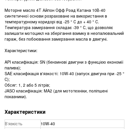
Моторне масло 4Т Айпон Офф Роад Катана 10В-40
синтетичної основи розраховане на використання в
температурному коридорі від -25 ° С до + 40 ° С.
Температура замерзання складає -39 ° С, що дозволяє
залишати мотоцикл на зберігання взимку в неопалювальний
гараж, без побоювання замерзання масла в двигуні.
Характеристики:
API класифікація: SN (бензинові двигуни з функцією економії
палива);
SAE класифікація в'язкості: 10W-40 (запуск двигуна при -25 °
С);
Обсяг: 1, 2 або 5 літрів;
JASO класифікація: MA2 (для мототехніки, поліпшені
показники).
Характеристики
В'язкість
10W-40