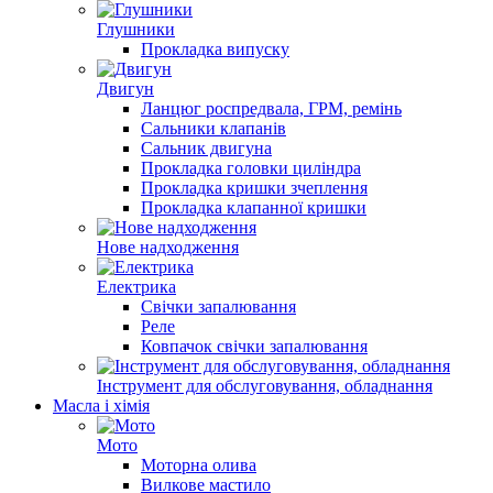
Глушники
Прокладка випуску
Двигун
Ланцюг роспредвала, ГРМ, ремiнь
Сальники клапанів
Cальник двигуна
Прокладка головки циліндра
Прокладка кришки зчеплення
Прокладка клапанної кришки
Нове надходження
Електрика
Свічки запалювання
Реле
Ковпачок свічки запалювання
Інструмент для обслуговування, обладнання
Масла і хімія
Мото
Моторна олива
Вилкове мастило