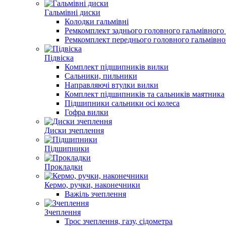
Гальмівні диски
Колодки гальмівні
Ремкомплект заднього головного гальмівного
Ремкомплект переднього головного гальмівно
Підвіска
Комплект підшипників вилки
Сальники, пильники
Направляючі втулки вилки
Комплект пiдшипникiв та сальникiв маятника
Підшипники сальники осі колеса
Гофра вилки
Диски зчеплення
Підшипники
Прокладки
Кермо, ручки, наконечники
Важіль зчеплення
Зчеплення
Трос зчеплення, газу, сідометра