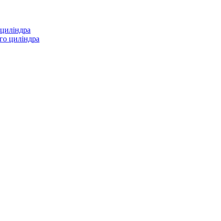
 циліндра
го циліндра