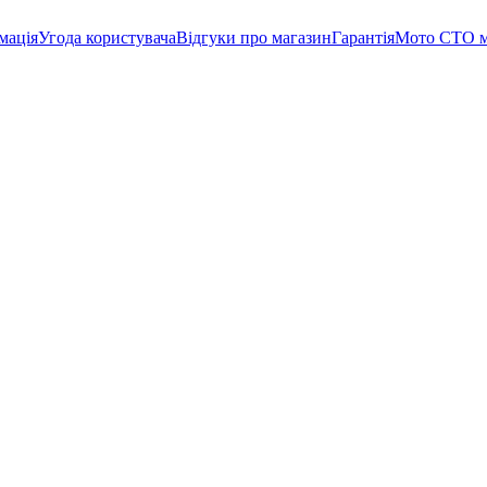
мація
Угода користувача
Відгуки про магазин
Гарантія
Мото СТО м.