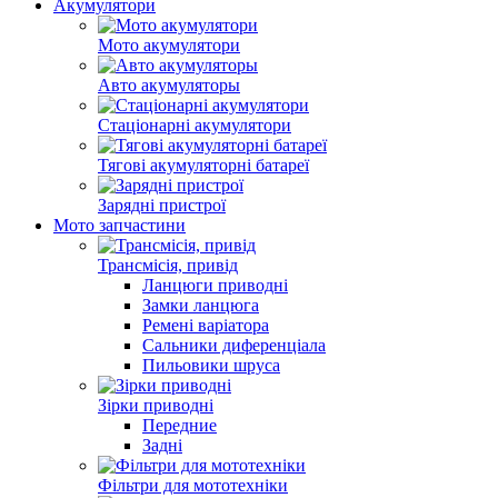
Акумулятори
Мото акумулятори
Авто акумуляторы
Стаціонарні акумулятори
Тягові акумуляторні батареї
Зарядні пристрої
Мото запчастини
Трансмісія, привід
Ланцюги приводні
Замки ланцюга
Ремені варіатора
Cальники диференціала
Пильовики шруса
Зірки приводні
Передние
Задні
Фільтри для мототехніки