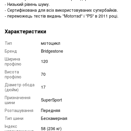
- Низький рівень шуму.
- Сертифікована для всіх використовуваних супербайків.
- переможець тестів видань "Motorrad" і "PS" в 2011 році.
Характеристики
Тип
мотоцикл
Бренд
Bridgestone
Ширина
120
профілю
Висота
70
профілю
Діаметр обода
17
(дюйм)
Призначення
SuperSport
шини
Розташування
Передняя
Тип шини
Бескамерная
Індекс
58 (236 кг)
навантаження