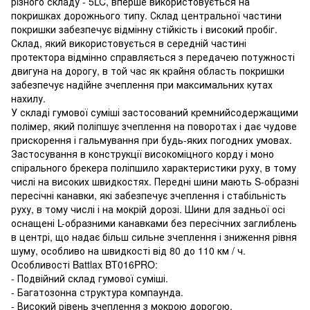
різного складу - 5LC, вперше використовується на
покришках дорожнього типу. Склад центральної частини
покришки забезпечує відмінну стійкість і високий пробіг.
Склад, який використовується в середній частині
протектора відмінно справляється з передачею потужності
двигуна на дорогу, в той час як крайня область покришки
забезпечує надійне зчеплення при максимальних кутах
нахилу.
У складі гумової суміші застосований кремнийсодержащими
полімер, який поліпшує зчеплення на поворотах і дає чудове
прискорення і гальмування при будь-яких погодних умовах.
Застосування в конструкції високоміцного корду і моно
спірального брекера поліпшило характеристики руху, в тому
числі на високих швидкостях. Передні шини мають S-образні
пересічні канавки, які забезпечує зчеплення і стабільність
руху, в тому числі і на мокрій дорозі. Шини для задньої осі
оснащені L-образними канавками без пересічних заглиблень
в центрі, що надає більш сильне зчеплення і зниження рівня
шуму, особливо на швидкості від 80 до 110 км / ч.
Особливості Battlax BT016PRO:
- Подвійний склад гумової суміші.
- Багатозонна структура компаунда.
- Високий рівень зчеплення з мокрою дорогою.