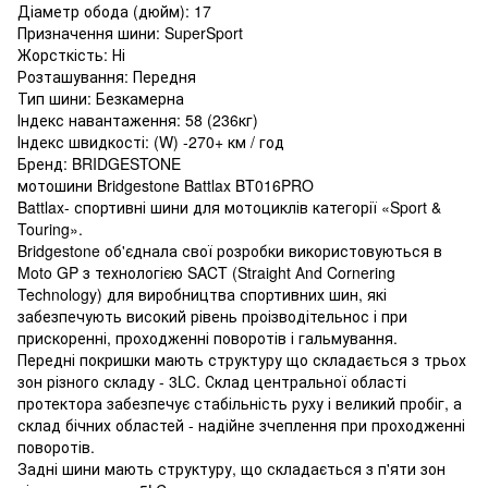
Діаметр обода (дюйм): 17
Призначення шини: SuperSport
Жорсткість: Ні
Розташування: Передня
Тип шини: Безкамерна
Індекс навантаження: 58 (236кг)
Індекс швидкості: (W) -270+ км / год
Бренд: BRIDGESTONE
мотошини Bridgestone Battlax BT016PRO
Battlax- спортивні шини для мотоциклів категорії «Sport &
Touring».
Bridgestone об'єднала свої розробки використовуються в
Moto GP з технологією SACT (Straight Аnd Cornering
Technology) для виробництва спортивних шин, які
забезпечують високий рівень проізводітельнос і при
прискоренні, проходженні поворотів і гальмування.
Передні покришки мають структуру що складається з трьох
зон різного складу - 3LC. Склад центральної області
протектора забезпечує стабільність руху і великий пробіг, а
склад бічних областей - надійне зчеплення при проходженні
поворотів.
Задні шини мають структуру, що складається з п'яти зон