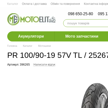
Перейти до основного контенту
Каталог
Оплата і доставка
Обмін та повернення
Контактна інфор
Мото СТО м.Ірпінь, м.Рівне, м. Дніпро
098 650-25-80
095 1
Акумулятори
Мото запчастини
Головна
Каталог
Мотошини
PR 100/90-19 57V TL / 252
Артикул: 396265
Написати відгук