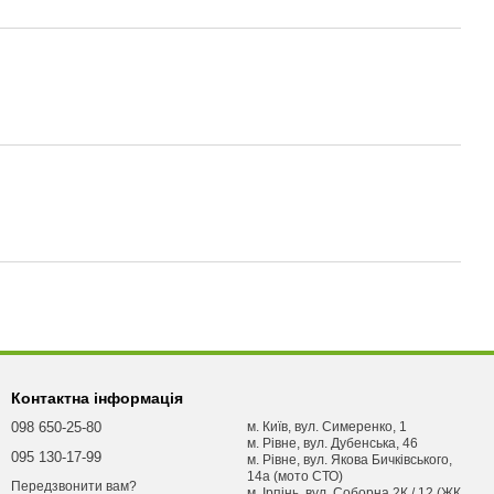
Контактна інформація
098 650-25-80
м. Київ, вул. Симеренко, 1
м. Рівне, вул. Дубенська, 46
095 130-17-99
м. Рівне, вул. Якова Бичківського,
14а (мото СТО)
Передзвонити вам?
м. Ірпінь, вул. Соборна 2К / 12 (ЖК