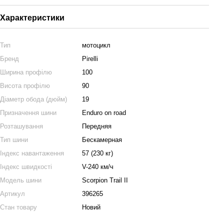
Характеристики
Тип
мотоцикл
Бренд
Pirelli
Ширина профілю
100
Висота профілю
90
Діаметр обода (дюйм)
19
Призначення шини
Enduro on road
Розташування
Передняя
Тип шини
Бескамерная
Індекс навантаження
57 (230 кг)
Індекс швидкості
V-240 км/ч
Модель шини
Scorpion Trail II
Артикул
396265
Стан товару
Новий