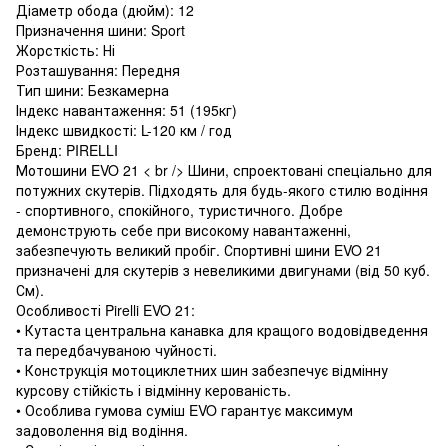
Діаметр обода (дюйм): 12
Призначення шини: Sport
Жорсткість: Ні
Розташування: Передня
Тип шини: Безкамерна
Індекс навантаження: 51 (195кг)
Індекс швидкості: L-120 км / год
Бренд: PIRELLI
Мотошини EVO 21 < br /> Шини, спроектовані спеціально для
потужних скутерів. Підходять для будь-якого стилю водіння
- спортивного, спокійного, туристичного. Добре
демонструють себе при високому навантаженні,
забезпечують великий пробіг. Спортивні шини EVO 21
призначені для скутерів з невеликими двигунами (від 50 куб.
См).
Особливості Pirelli EVO 21:
• Кутаста центральна канавка для кращого водовідведення
та передбачуваною чуйності.
• Конструкція мотоциклетних шин забезпечує відмінну
курсову стійкість і відмінну керованість.
• Особлива гумова суміш EVO гарантує максимум
задоволення від водіння.