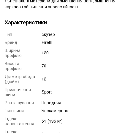
• Спеціальні матеріали для зменшення ваги, зміцнення
каркаса і збільшення зносостійкості.
Характеристики
Тип
скутер
Бренд
Pirelli
Ширина
120
профілю
Висота
70
профілю
Діаметр обода
12
(дюйм)
Призначення
Sport
шини
Розташування
Передняя
Тип шини
Бескамерная
Індекс
51 (195 кг)
навантаження
Індекс