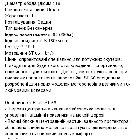
Діаметр обода (дюйм): 16
Призначення шини: Urban
Жорсткість: Ні
Розташування: Задня
Тип шини: Безкамерна
Індекс навантаження: 65 (290кг)
Індекс швидкості: S-180км / ч
Бренд: PIRELLI
Мотошини ST 66 < br />
Шини, спроектовані спеціально для потужних скутерів.
Підходять для будь-якого стилю водіння - спортивного,
спокійного, туристичного. Добре демонструють себе при
високому навантаженні, зносостійкі. ST 66 спеціально
розроблені для нових моделей моторолерів з великими 16-
дюймовими колесами.
Особливості Pirelli ST 66:
• Широка центральна канавка забезпечує легкість в
управлінні і відмінні показники на мокрій дорозі.
• Великі блоки в центральній частині заднього протектора і
збільшена глибина малюнка гарантують рівномірний знос,
зносостійкість і високий рівень комфорту.