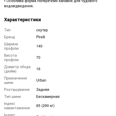
• Особлива форма поперечних канавок для чудового
водовідведення.
Характеристики
Тип
скутер
Бренд
Pirelli
Ширина
140
профілю
Висота
70
профілю
Діаметр обода
16
(дюйм)
Призначення
Urban
шини
Розташування
Задняя
Тип шини
Бескамерная
Індекс
65 (290 кг)
навантаження
Індекс