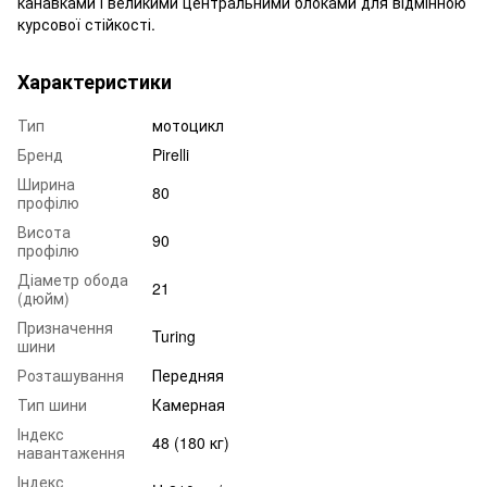
канавками і великими центральними блоками для відмінною
курсової стійкості.
Характеристики
Тип
мотоцикл
Бренд
Pirelli
Ширина
80
профілю
Висота
90
профілю
Діаметр обода
21
(дюйм)
Призначення
Turing
шини
Розташування
Передняя
Тип шини
Камерная
Індекс
48 (180 кг)
навантаження
Індекс