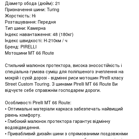
Діаметр обода (дюйм): 21
Призначення шини: Turing
Жорсткість: Ні
Розташування: Передня
Тип шини: Камерна
Індекс навантаження: 48 (180кг)
Індекс швидкості: H-210км / ч
Бренд: PIRELLI
Мотошини MT 66 Route
Стильний малюнок протектора, висока зносостійкість і
спеціальна гумова суміш для поліпшеного зчеплення на
мокрій і сухій дорозі - відмінні риси мотошин Pirelli класу
Street Custom Touring. З шинами Pirelli MT 66 Route Ви
відчуєте себе справжнім господарем дороги.
Особливості Pirelli MT 66 Route:
• Оптимальні матеріали каркаса забезпечать найвищий
рівень комфорту.
• Глибокий малюнок протектора гарантує відмінну
водовідведення.
• Привабливий дизайн шини з спрямованими поздовжніми