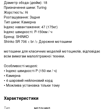
Діаметр обода (дюйм): 18
Призначення шини: Turing
Жорсткість: Ні
Розташування: Задня
Тип шини: Камерна
Індекс навантаження: 47 (175кг)
Індекс швидкості: P-150км / ч
Бренд: SHINKO
Shinko SR 706 < br /> Дорожня мотошини
мотошини для класичних моделей мотоциклів, відповідає
всім вимогам малолітражної техніки.
Особливості моделі:
• Індекс швидкості P (150 км / ч)
• Камерна
• 4-шаровий нейлоновий корд
• Можлива установка тільки тому
Характеристики
Тип
мотоцикл