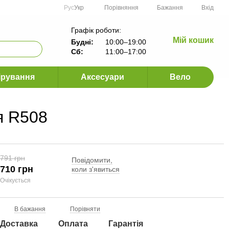
Порівняння
Рус
Укр
Бажання
Вхід
Графік роботи:
Мій кошик
Будні:
10:00–19:00
Сб:
11:00–17:00
ірування
Аксесуари
Вело
я R508
791 грн
Повідомити,
710 грн
коли з'явиться
Очікується
В бажання
Порівняти
Доставка
Оплата
Гарантія