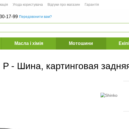
мація
Угода користувача
Відгуки про магазин
Гарантія
30-17-99
Передзвонити вам?
Масла і хімія
Мотошини
Екіп
 P - Шина, картинговая задня