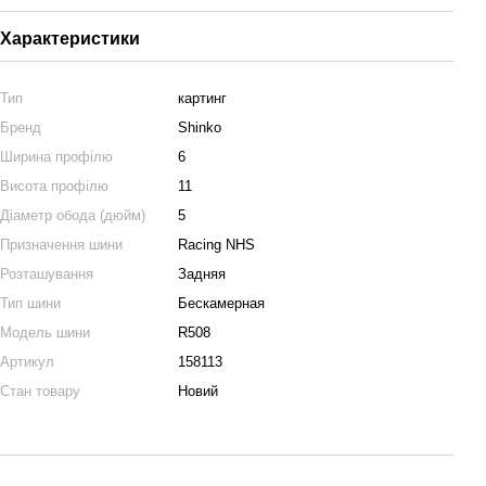
Характеристики
Тип
картинг
Бренд
Shinko
Ширина профілю
6
Висота профілю
11
Діаметр обода (дюйм)
5
Призначення шини
Racing NHS
Розташування
Задняя
Тип шини
Бескамерная
Модель шини
R508
Артикул
158113
Стан товару
Новий