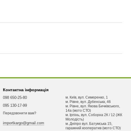
Контактна інформація
098 650-25-80
м. Київ, вул. Симеренко, 1
м. Рівне, вул. Дубенська, 46
095 130-17-99
м. Рівне, вул. Якова Бичківського,
14а (мото СТО)
Передзвонити вам?
м. Ірпінь, вул. Соборна 2К / 12 (ЖК
Молодість)
importkargo@gmail.com
м. Днiпро вул. Батумська 15,
гаражний кооператив (мото СТО)