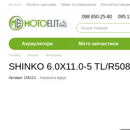
Перейти до основного контенту
Каталог
Оплата і доставка
Обмін та повернення
Контактна інфор
Мото СТО м.Ірпінь, м.Рівне, м. Дніпро
098 650-25-80
095 1
Акумулятори
Мото запчастини
Головна
Каталог
Мотошини
SHINKO 6.0X11.0-5 TL/R508
Артикул: 158113
Написати відгук