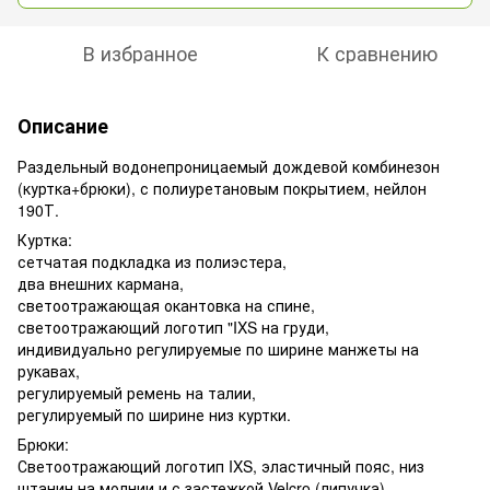
В избранное
К сравнению
Описание
Раздельный водонепроницаемый дождевой комбинезон
(куртка+брюки), с полиуретановым покрытием, нейлон
190Т.
Куртка:
сетчатая подкладка из полиэстера,
два внешних кармана,
светоотражающая окантовка на спине,
светоотражающий логотип "IXS на груди,
индивидуально регулируемые по ширине манжеты на
рукавах,
регулируемый ремень на талии,
регулируемый по ширине низ куртки.
Брюки:
Светоотражающий логотип IXS, эластичный пояс, низ
штанин на молнии и с застежкой Velcro (липучка).