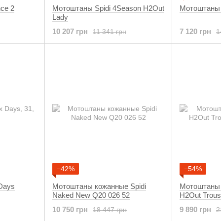
ce 2
Мотоштаны Spidi 4Season H2Out
Мотоштаны 
Lady
10 207 грн
7 120 грн
11 341 грн
1
−42%
−54%
Days
Мотоштаны кожанные Spidi
Мотоштаны S
Naked New Q20 026 52
H2Out Trous
10 750 грн
9 890 грн
18 447 грн
2