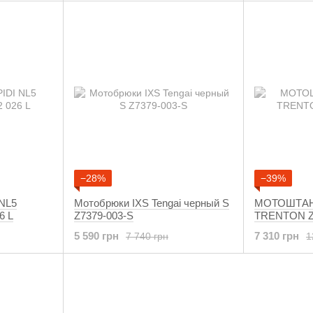
−28%
−39%
NL5
Мотобрюки IXS Tengai черный S
МОТОШТАН
6 L
Z7379-003-S
TRENTON Z7
5 590 грн
7 310 грн
7 740 грн
1