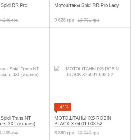
Spidi RR Pro
Мотоштаны Spidi RR Pro Lady
9 626 грн
4 240 грн
13 751 грн
−43%
pidi Trans NT
МОТОШТАНЫ IXS ROBIN
ers 3XL (италия)
BLACK X75001-003-52
6 880 грн
1 285 грн
12 040 грн