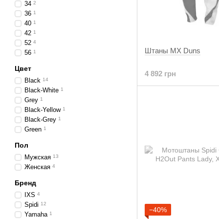
34
2
36
1
40
1
42
1
52
4
Штаны MX Duns
56
1
Цвет
4 892 грн
Black
14
Black-White
1
Grey
1
Black-Yellow
1
Black-Grey
1
Green
1
Пол
Мужская
13
Женская
4
Бренд
IXS
4
Spidi
12
−40%
Yamaha
1