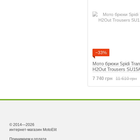
−33%
Мото брюки Spidi Tra
H2Out Trousers SU15/
7 740 грн
11 610 грн
© 2014—2026
интернет-магазин MotoElit
Принимаем к оплате