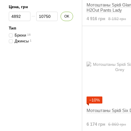
Мотоштаны Spidi Glan
Цена, грн
H2Out Pants Lady
От Цена, грн
До Цена, грн
OK
4 916 грн
8 192 грн
Тип
Брюки
16
Джинсы
1
−10%
Мотоштаны Spidi Six 
6 174 грн
6 860 грн