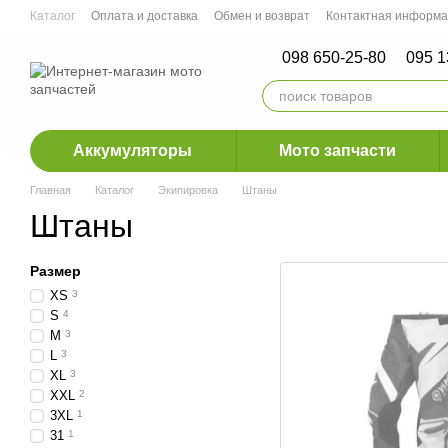
Перейти к основному контенту
Каталог
Оплата и доставка
Обмен и возврат
Контактная информ
Мото СТО г. Ирпень, г.Ровно, г. Днепр
098 650-25-80
095 1
Аккумуляторы
Мото запчасти
Главная
Каталог
Экипировка
Штаны
Штаны
Размер
XS
3
S
4
M
3
L
3
XL
3
XXL
2
3XL
1
31
1