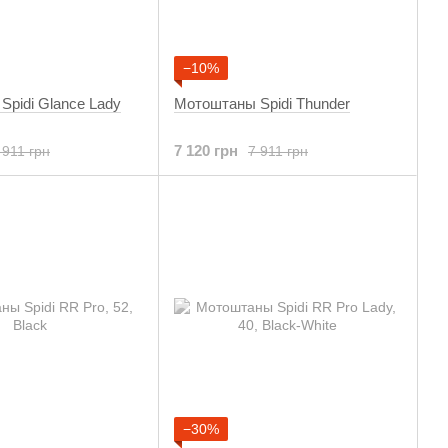
−10%
pidi Glance Lady
Мотоштаны Spidi Thunder
7 120 грн
 911 грн
7 911 грн
−30%