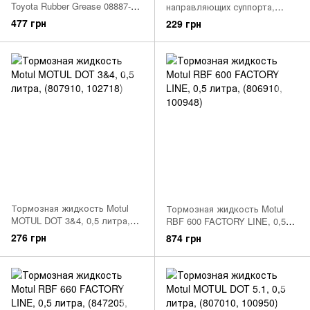
Toyota Rubber Grease 08887-
направляющих суппорта,
01206 (Япония) 1шт 100г
манжетов, резиновых
477 грн
229 грн
уплотнений тормозных
суппортов
Тормозная жидкость Motul
Тормозная жидкость Motul
MOTUL DOT 3&4, 0,5 литра,
RBF 600 FACTORY LINE, 0,5
(807910, 102718)
литра, (806910, 100948)
276 грн
874 грн