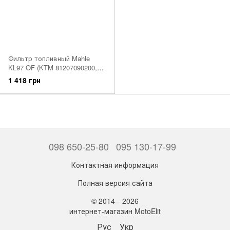
Фильтр топливный Mahle
KL97 OF (KTM 81207090200,
81207090100, 81207090000 ,
1 418 грн
9186744 VOLVO)
098 650-25-80
095 130-17-99
Контактная информация
Полная версия сайта
© 2014—2026
интернет-магазин MotoElit
Рус
Укр