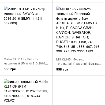
Mahle OC1141 - Фильтр
MH KL145 - Фильтр
маслянный BMW G 310 2016-
топливный Паливний фільтр
2016 (BMW 11 42 8 562 889)
діаметр 8мм APRILIA SL,
586 грн
958 грн
SMV; BMW C1, K, K1, R;
CAGIVA GRAN CANYON,
NAVIGATOR, RAPTOR, V-
RAPTOR; DUCATI 1098, 1198,
748, 749, 848, 851, 888, 907,
916, 996, 998 125-2300 1982-
2016