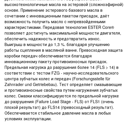
высокотехнологичные масла на эстеровой (сложноэфирной)
основе. Применение эстерового базового масла в
сочетании с инновационным пакетом присадок, даёт
возможность получить масло с непревзойденными
характеристиками. Передовая технология ESTER Core®
позволяет достигнуть максимальной мощности двигателя,
обеспечить надежность и предотвратить износ.
Выигрыш в мощности до 1,3 %. благодаря улучшению
работы сцепления в масляной ванне. Превосходная защита
коробки передач обеспечивается благодаря
инновационному пакету противоизносных присадок.
Предельная нагрузка до разрушения более 14 (FLS > 14) в
соответствии с тестом FZG - научно-исследовательского
центра зубчатых колес и передач (Forschungsstelle für
Zahnrader und Getriebebau). Тест определяет смазывающие
и противоизносные свойства путем нагружения зубчатых
колес. Смазки классифицируются по предельной нагрузке
до разрушения (Failure Load Stage - FLS) от FLS1 (очень
плохой результат) до FLS14 (превосходный результат).
Обеспечивается стабильное давление масла в любых
условиях эксплуатации.