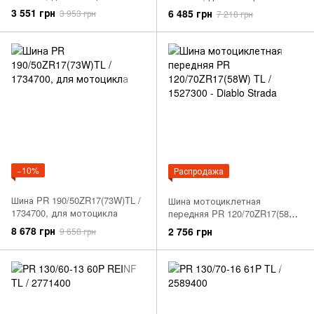
3 551 грн
6 485 грн
3 953 грн
7 218 грн
−10%
Распродажа
Шина PR 190/50ZR17(73W)TL /
Шина мотоциклетная
1734700, для мотоцикла
передняя PR 120/70ZR17(58W)
TL / 1527300 - Diablo Strada
8 678 грн
2 756 грн
9 658 грн