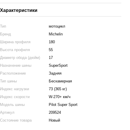
Характеристики
Тип
мотоцикл
Бренд
Michelin
Ширина профиля
180
Высота профиля
55
Диаметр обода (дюйм)
17
Назначение шины
SuperSport
Расположение
Задняя
Тип шины
Бескамерная
Индекс нагрузки
73 (365 кг)
Индекс скорости
W-270+ км/ч
Модель шины
Pilot Super Sport
Артикул
209524
Состояние товара
Новый