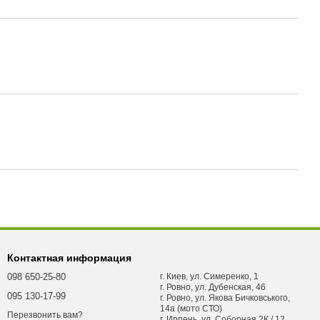
Контактная информация
098 650-25-80
г. Киев, ул. Симеренко, 1
г. Ровно, ул. Дубенская, 46
095 130-17-99
г. Ровно, ул. Якова Бичковського,
14а (мото СТО)
Перезвонить вам?
г. Ирпень, ул. Соборная 2К / 12