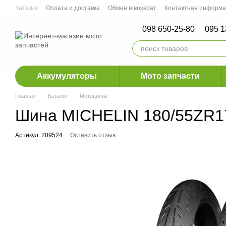
Перейти к основному контенту
Каталог
Оплата и доставка
Обмен и возврат
Контактная информ
Мото СТО г. Ирпень, г.Ровно, г. Днепр
098 650-25-80
095 1
Аккумуляторы
Мото запчасти
Главная
Каталог
Мотошины
Шина MICHELIN 180/55ZR
Артикул: 209524
Оставить отзыв