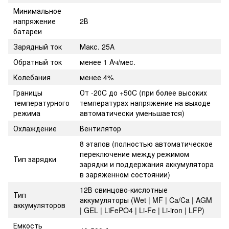
Минимальное
напряжение
2В
батареи
Зарядный ток
Макс. 25А
Обратный ток
менее 1 Aч/мес.
Колебания
менее 4%
Границы
От -20C до +50C (при более высоких
температурного
температурах напряжение на выходе
режима
автоматически уменьшается)
Охлаждение
Вентилятор
8 этапов (полностью автоматическое
переключение между режимом
Тип зарядки
зарядки и поддержания аккумулятора
в заряженном состоянии)
12В свинцово-кислотные
Тип
аккумуляторы (Wet | MF | Ca/Ca | AGM
аккумуляторов
| GEL | LiFePO4 | Li-Fe | Li-iron | LFP)
Емкость