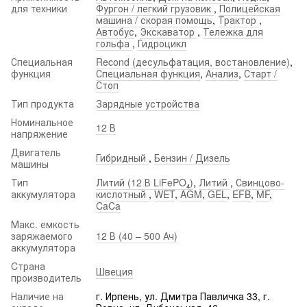
для техники
Фургон / легкий грузовик
,
Полицейская
машина / скорая помощь
,
Трактор
,
Автобус
,
Экскаватор
,
Тележка для
гольфа
,
Гидроцикл
Специальная
Recond (десульфатация, востановление)
,
функция
Специальная функция
,
Анализ
,
Старт /
Стоп
Тип продукта
Зарядные устройства
Номинальное
12 В
напряжение
Двигатель
Гибридный
,
Бензин / Дизель
машины
Тип
Литий (12 В LiFePO₄)
,
Литий
,
Свинцово-
аккумулятора
кислотный
,
WET
,
AGM
,
GEL
,
EFB
,
MF
,
CaCa
Макс. емкость
заряжаемого
12 В (40 – 500 Ач)
аккумулятора
Cтрана
Швеция
производитель
Наличие на
г. Ирпень, ул. Дмитра Павличка 33, г.