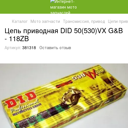
Каталог
Мото запчасти
Трансмиссия, привод
Цепи при
Цепь приводная DID 50(530)VX G&B
- 118ZB
Артикул:
381318
Оставить отзыв