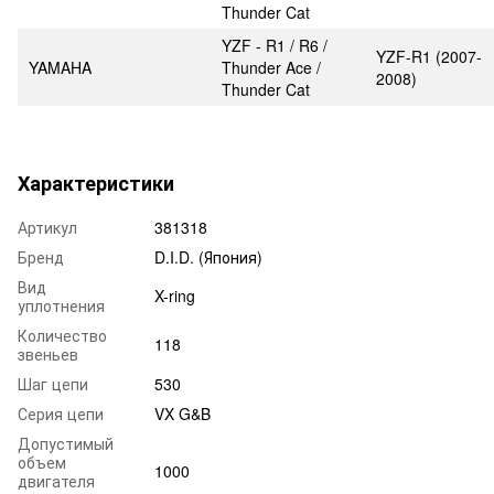
Thunder Cat
YZF - R1 / R6 /
YZF-R1 (2007-
YAMAHA
Thunder Ace /
2008)
Thunder Cat
Характеристики
Артикул
381318
Бренд
D.I.D. (Япония)
Вид
X-ring
уплотнения
Количество
118
звеньев
Шаг цепи
530
Серия цепи
VX G&B
Допустимый
объем
1000
двигателя