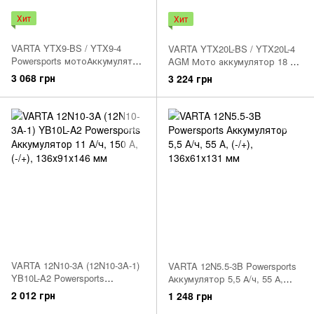
Хит
Хит
VARTA YTX9-BS / YTX9-4
VARTA YTX20L-BS / YTX20L-4
Powersports мотоАккумулятор
AGM Мото аккумулятор 18 А/
8 А/ч, 135 А, (+/-), 152х82х106
ч, 250 А, (-/+), 177х88х156 мм
3 068 грн
3 224 грн
мм
VARTA 12N10-3A (12N10-3A-1)
VARTA 12N5.5-3B Powersports
YB10L-A2 Powersports
Аккумулятор 5,5 А/ч, 55 А,
Аккумулятор 11 А/ч, 150 А,
(-/+), 136х61х131 мм
2 012 грн
1 248 грн
(-/+), 136х91х146 мм