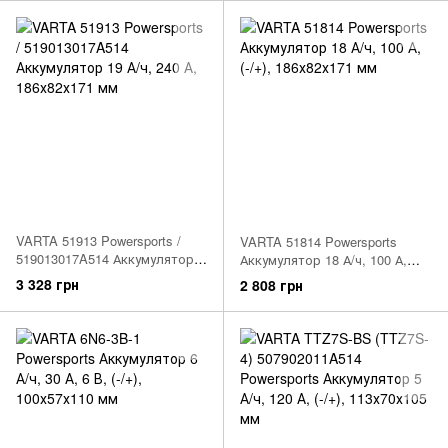
VARTA 51913 Powersports /
VARTA 51814 Powersports
519013017A514 Аккумулятор
Аккумулятор 18 А/ч, 100 А,
19 А/ч, 240 А, 186х82х171 мм
(-/+), 186х82х171 мм
3 328 грн
2 808 грн