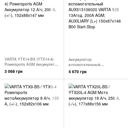
VARTA YTX14-BS (YTX14-4)
Аккумулятор
Powersports AGM Аккумулятор
вспомогательный
12 А/ч, 200 А, (+/-), 152х88х147
AUX513106020 VARTA 12В
3 068 грн
4 670 грн
мм
13Агод. 200А AGM; AUXILIARY
(L+) 150x87x146 B00 Start-Stop