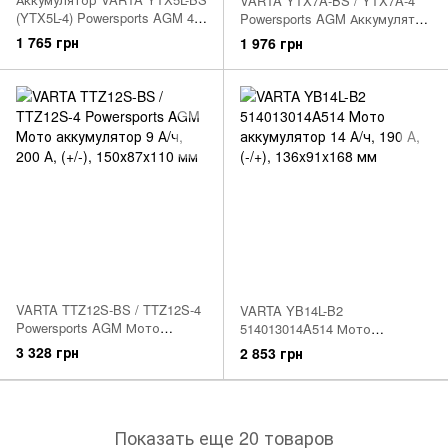
VARTA YTX7A-BS / YTX7A-4
(YTX5L-4) Powersports AGM 4
Powersports AGM Аккумулятор
А/ч, 80 А, (-/+), 114х71х106 мм
6 А/ч, 105 А, (+/-), 151х88х94
1 765 грн
1 976 грн
мм
VARTA TTZ12S-BS / TTZ12S-4
VARTA YB14L-B2
Powersports AGM Мото
514013014A514 Мото
аккумулятор 9 А/ч, 200 А, (+/-),
аккумулятор 14 А/ч, 190 А,
3 328 грн
2 853 грн
150х87х110 мм
(-/+), 136x91x168 мм
Показать еще 20 товаров