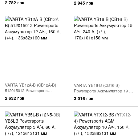
ч, 160 А, (+/-), 150х88х105 мм
ч, 215 А, 151х70х131 мм
2 782 грн
2 945 грн
VARTA YB12A-B (CB12A-B)
VARTA YB16-B (CB16-B)
512015012 Powersports
Powersports Аккумулятор 19 А/
Аккумулятор 12 А/ч, 160 А,
ч, 240 А, (+/-), 176х101х156 мм
2 632 грн
3 016 грн
(+/-), 136х82х160 мм