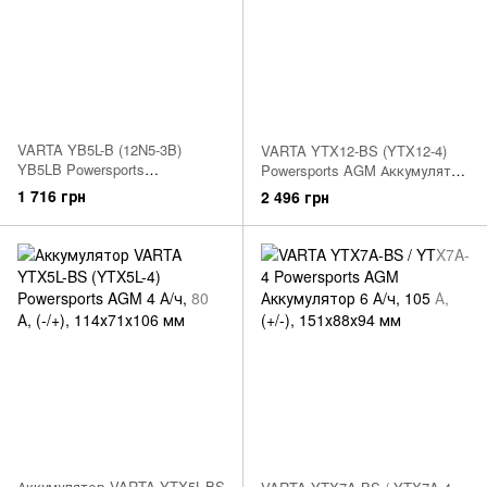
VARTA YB5L-B (12N5-3B)
VARTA YTX12-BS (YTX12-4)
YB5LB Powersports
Powersports AGM Аккумулятор
Аккумулятор 5 А/ч, 60 А, (-/+),
10 А/ч, 150 А, (+/-), 152х88х131
1 716 грн
2 496 грн
121х61х131 мм
мм
Аккумулятор VARTA YTX5L-BS