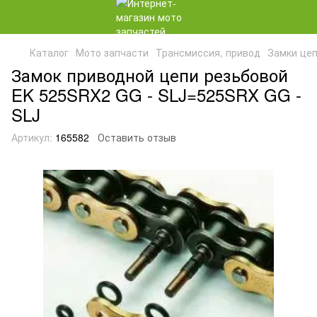
Каталог
Мото запчасти
Трансмиссия, привод
Замки це
Замок приводной цепи резьбовой
EK 525SRX2 GG - SLJ=525SRX GG -
SLJ
Артикул:
165582
Оставить отзыв