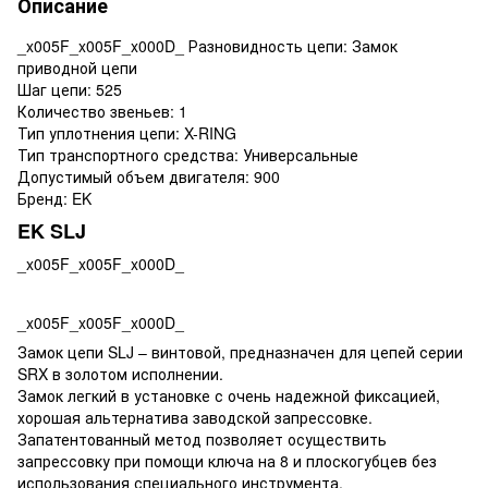
Описание
_x005F_x005F_x000D_ Разновидность цепи: Замок
приводной цепи
Шаг цепи: 525
Количество звеньев: 1
Тип уплотнения цепи: X-RING
Тип транспортного средства: Универсальные
Допустимый объем двигателя: 900
Бренд: EK
EK SLJ
_x005F_x005F_x000D_
_x005F_x005F_x000D_
Замок цепи SLJ – винтовой, предназначен для цепей серии
SRX в золотом исполнении.
Замок легкий в установке с очень надежной фиксацией,
хорошая альтернатива заводской запрессовке.
Запатентованный метод позволяет осуществить
запрессовку при помощи ключа на 8 и плоскогубцев без
использования специального инструмента.