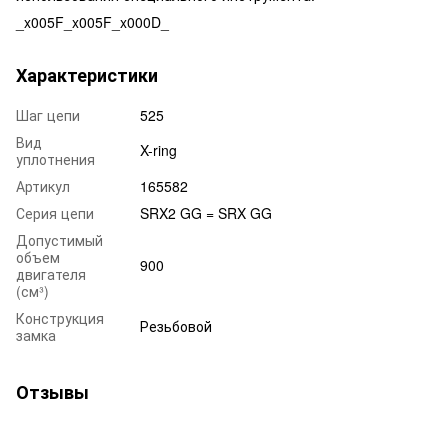
_x005F_x005F_x000D_
Характеристики
Шаг цепи
525
Вид
X-ring
уплотнения
Артикул
165582
Серия цепи
SRX2 GG = SRX GG
Допустимый
объем
900
двигателя
(см³)
Конструкция
Резьбовой
замка
Отзывы