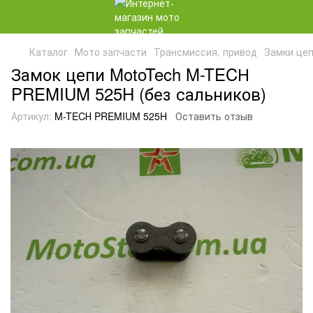
Каталог
Мото запчасти
Трансмиссия, привод
Замки це
Замок цепи MotoTech M-TECН
PREMIUM 525H (без сальников)
Артикул:
M-TECН PREMIUM 525H
Оставить отзыв