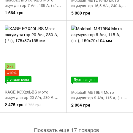
Motobatt MBYZ16HD Мото
акумулятор 7 А/ч, 105 А, (+/-),
акумулятор 16,5 A/ч, 240 А,
151x87x95 мм
(+/-)(-/+), 151x87x145 мм
1 664 грн
5 980 грн
Хит
−10%
Лучшая цена
Лучшая цена
KAGE KGX20L-BS Мото
Motobatt MBT9B4 Мото
аккумулятор 20 A/ч, 230 A,
акумулятор 9 А/ч, 115 А, (+/-),
(-/+), 175x87x155 мм
150x70x104 мм
2 475 грн
2 964 грн
2 755 грн
Показать еще 17 товаров