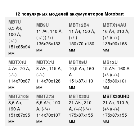
12 популярных моделей аккумуляторов Motobatt
MB7U
MB9U
MBT12B4
MBTX14AU
6,5 Ач,
11 Ач, 140 А,
11 Ач, 150 А,
16 Aч, 210 А,
100 А,
(+/-)(-/+)
(+/-)
(+/-)(-/+)
(+/-)
136x76x133
150x70 x130
135x90x168
151x65x94
мм
мм
мм
мм
MBTX4U
MBTX7U
MBTX9U
MB12U
4 Aч, 70 А,
8 A/ч, 115 A,
10,5 Aч, 160
15 А/ч, 160 А,
(-/+)
(-/+)
A
(+/-)(-/+)
114x70x87
114x70x128
151x87x110
135x80x161
мм
мм
мм
мм
MBTZ10S
MBTZ7S
MBTX20U
MBTX20UHD
8,6 Aч,
6,5 А/ч, 100
21 A/ч, 310
21 Aч, 310 A,
190 A
А, (-/+)
A, (+/-)(-/+)
(+/-)(-/+)
151x87x95
114x70x107
175x87x155
175x87x155
мм
мм
мм
мм