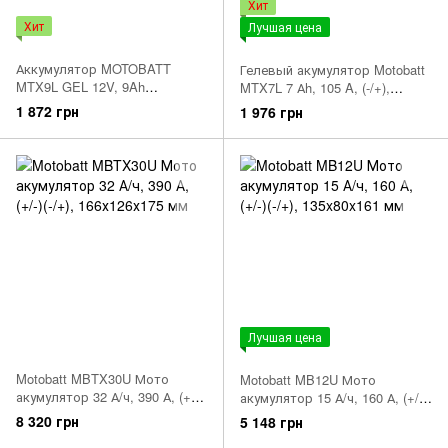
Хит
Хит
Лучшая цена
Аккумулятор MOTOBATT
Гелевый акумулятор Motobatt
MTX9L GEL 12V, 9Ah
MTX7L 7 Аh, 105 A, (-/+),
137X76X133, -/+, 125 А
114x70x129 мм (YTX7L-BS)
1 872 грн
1 976 грн
(KG12N9-3B-BS)
Лучшая цена
Motobatt MBTX30U Мото
Motobatt MB12U Мото
акумулятор 32 А/ч, 390 А, (+/-)
акумулятор 15 А/ч, 160 А, (+/-)
(-/+), 166х126х175 мм
(-/+), 135x80x161 мм
8 320 грн
5 148 грн