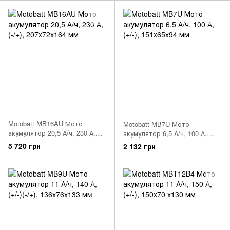
Motobatt MB16AU Мото
Motobatt MB7U Мото
акумулятор 20,5 А/ч, 230 А,
акумулятор 6,5 А/ч, 100 А,
(-/+), 207x72x164 мм
(+/-), 151x65x94 мм
5 720 грн
2 132 грн