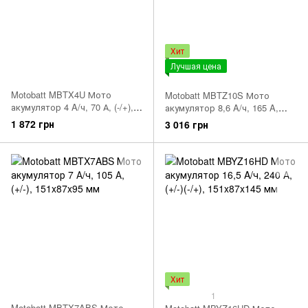
Хит
Лучшая цена
Motobatt MBTX4U Мото
Motobatt MBTZ10S Мото
акумулятор 4 A/ч, 70 А, (-/+),
акумулятор 8,6 A/ч, 165 A,
114x70x87 мм
151x87x95 мм 2,9 кг
1 872 грн
3 016 грн
Хит
1
Motobatt MBTX7ABS Мото