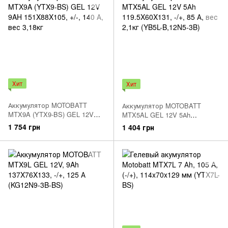
Хит
Хит
Аккумулятор MOTOBATT
Аккумулятор MOTOBATT
MTX9A (YTX9-BS) GEL 12V
MTX5AL GEL 12V 5Аh
9AH 151X88X105, +/-, 140 А,
119.5X60X131, -/+, 85 А, вес
1 754 грн
1 404 грн
вес 3,18кг
2,1кг (YB5L-B,12N5-3B)