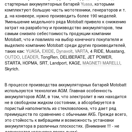
стартерных аккумуляторных батарей
Yuasa
, которыми
комплектуют большую часть мототехники, генераторов и т.
д. на конвеере, нужно производить более 190 моделей.
Уменьшение модельного ряда Motobatt привело к снижению
затрат на разработку и производство аккумуляторов, тем
самым снизило себестоимость продукции компании
Motobatt, что и повлияло на выбор конечного покупателя и
выделило компанию Motobatt среди других производителей,
таких как:
YUASA
,
EXIDE
,
Dynavolt
,
VARTA
, 4 RIDE, Musstang,
OUTDO
,
LEADER
, TongRen, DELIBERATE, JET POWER,
STARTA, НОРМА, SRT, Landport, KAGE,
MAGNETI MARELLI
,
Skyrich.
В процессе производства аккумуляторных батарей Motobatt
используются технология AGM. Главная особенность
аккумуляторов AGM, в том, что электролит в них находится
не в свободном жидком состоянии, а абсорбируется в
пористый наполнитель из стекловолокна, что дает ряд
преимуществ по сравнению с обычными АКБ. Прежде всего,
это стойкость к вибрациям и возможность установки
аккумулятора в различных плоскостях. (Внимание !!! - не
допускается установка вверх дном)