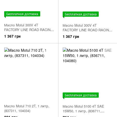
Бесплатная доставка
Бесплатная доставка
Масло Motul 300V 4T
Масло Motul 300V 4T
FACTORY LINE ROAD RACING
FACTORY LINE ROAD RACING
SAE 5W30, 1 литр, (835911,
SAE 5W40, 1 литр, (836011,
1 367 грн
1 367 грн
104108)
104112)
Бесплатная доставка
Масло Motul 710 2T, 1 литр,
Масло Motul 5100 4T SAE
(837311, 104034)
15W50, 1 литр, (836711,
104080)
801 грн