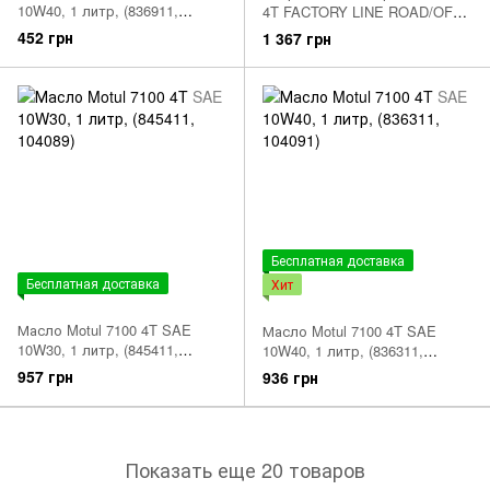
10W40, 1 литр, (836911,
4T FACTORY LINE ROAD/OFF
104054)
ROAD SAE 10W50, 4 литра
452 грн
1 367 грн
Бесплатная доставка
Бесплатная доставка
Хит
Масло Motul 7100 4T SAE
Масло Motul 7100 4T SAE
10W30, 1 литр, (845411,
10W40, 1 литр, (836311,
104089)
104091)
957 грн
936 грн
Показать еще 20 товаров