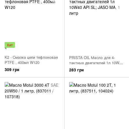
Хит
K2 - Cмазка цепи тефлоновая
PRISTA OIL Масло для 4-
PTFE , 400мл W120
тактных двигателей 1л 10W40
API SL; JASO MA
309 грн
283 грн